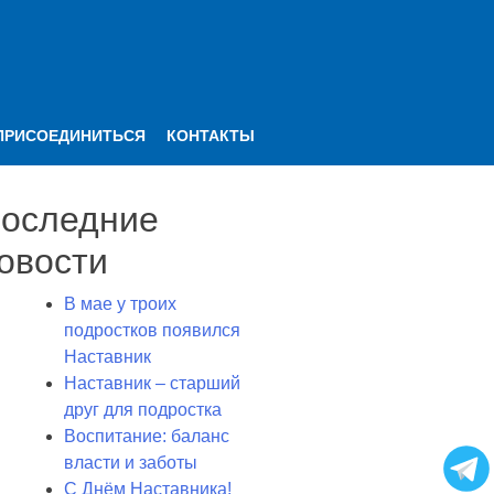
ПРИСОЕДИНИТЬСЯ
КОНТАКТЫ
оследние
овости
В мае у троих
подростков появился
Наставник
Наставник – старший
друг для подростка
Воспитание: баланс
власти и заботы
С Днём Наставника!