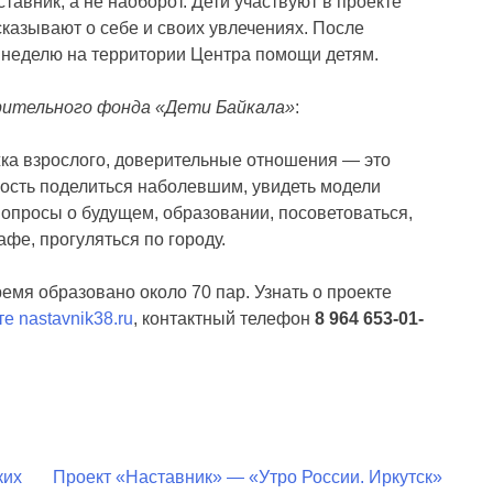
авник, а не наоборот. Дети участвуют в проекте
сказывают о себе и своих увлечениях. После
 неделю на территории Центра помощи детям.
рительного фонда «Дети Байкала»
:
ка взрослого, доверительные отношения — это
ность поделиться наболевшим, увидеть модели
опросы о будущем, образовании, посоветоваться,
кафе, прогуляться по городу.
ремя образовано около 70 пар. Узнать о проекте
те nastavnik38.ru
, контактный телефон
8 964 653-01-
ких
Проект «Наставник» — «Утро России. Иркутск»