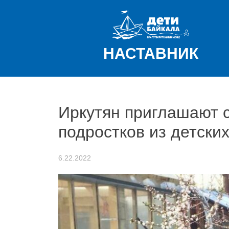
Skip
to
content
НАСТАВНИК
Иркутян приглашают 
подростков из детски
6.22.2022