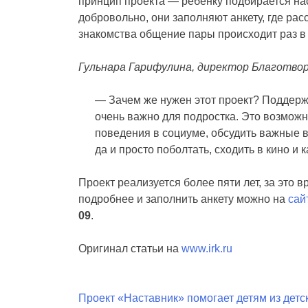
принцип проекта — ребёнку подбирается наст
добровольно, они заполняют анкету, где рас
знакомства общение пары происходит раз в
Гульнара Гарифулина, директор Благотво
— Зачем же нужен этот проект? Поддерж
очень важно для подростка. Это возмож
поведения в социуме, обсудить важные в
да и просто поболтать, сходить в кино и 
Проект реализуется более пяти лет, за это в
подробнее и заполнить анкету можно на
сай
09
.
Оригинал статьи на
www.irk.ru
Навигация
Проект «Наставник» помогает детям из детс